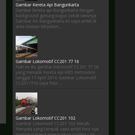
Gambar Kereta Api Bangunkarta
Gambar kereta api Bangunkarta dengan
background gunung bagus sekali viewnya.
Gambar KA Bangunkarta ini saya ambil di
area stasiun Mojokert...
Gambar Lokomotif CC201 77 16
Nah ini dia gambar lokomotif CC201 77 16
yang menarik Kereta Api KRD Kertosono
tanggal 17 April 2014. Gambar Lokomotif
CC2017716 saya foto ...
Gambar Lokomotif CC201 102
Gambar Lokomotif CC201 102 Merah
Menyala yang tampak saya ambil foto nya
menggunakan kamera nikon coolpix L28.